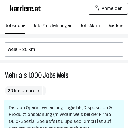
Zum
Anmelden
Seiteninhalt
springen
Jobsuche
Job-Empfehlungen
Job-Alarm
Merkliste
Mehr als 1.000
Jobs
Wels
Mehr
als
1.000
20 km Umkreis
Jobs
in
Der Job
Operative Leitung Logistik, Disposition &
Wels
Produktionsplanung (m/w/d)
in
Wels
bei der Firma
OLIO-Spezial Speisefett u Speiseöl GmbH
ist auf