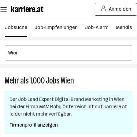
Zum
Anmelden
Seiteninhalt
springen
Jobsuche
Job-Empfehlungen
Job-Alarm
Merkliste
Mehr als 1.000
Jobs
Wien
Mehr
als
1.000
Der Job
Lead Expert Digital Brand Marketing
in
Wien
Jobs
bei der Firma
MAM Baby Österreich
ist auf karriere.at
in
leider nicht mehr verfügbar.
Wien
Firmenprofil anzeigen