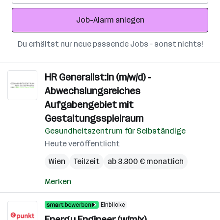
Adresse
Job-Alarm anlegen
Du erhältst nur neue passende Jobs – sonst nichts!
HR Generalist:in (m/w/d) -
Abwechslungsreiches
Aufgabengebiet mit
Gestaltungsspielraum
Gesundheitszentrum für Selbständige
Heute veröffentlicht
Wien
Teilzeit
ab 3.300 € monatlich
Merken
Einblicke
Energy Engineer (w/m/x)