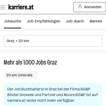
Zum
Anmelden
Seiteninhalt
springen
Jobsuche
Job-Empfehlungen
Job-Alarm
Merkliste
Mehr als 1.000
Jobs
Graz
Mehr
als
1.000
20 km Umkreis
Jobs
in
Der Job
Buchhalter:in
in
Graz
Graz
bei der Firma
BG&P
Binder Grossek und Partner und Moore BG&P
ist auf
karriere.at leider nicht mehr verfügbar.