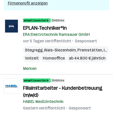
Firmenprofil anzeigen
Einblicke
EPLAN-Techniker*in
ERA Elektrotechnik Ramsauer GmbH
vor 5 Tagen veröffentlicht
Gesponsert
Steyregg
,
Wals-Siezenheim
,
Premstätten
,
Innsbruck
Vollzeit
Homeoffice
ab 44.800 € jährlich
Merken
Einblicke
Filialmitarbeiter - Kundenbetreuung
(m/w/d)
HABEL Medizintechnik
Gestern veröffentlicht
Gesponsert