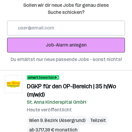
Sollen wir dir neue Jobs für genau diese
Suche schicken?
E-
Mail-
Adresse
Job-Alarm anlegen
Du erhältst nur neue passende Jobs – sonst nichts!
DGKP für den OP-Bereich | 35 h/Wo
(m/w/d)
St. Anna Kinderspital GmbH
Heute veröffentlicht
Wien 9. Bezirk (Alsergrund)
Teilzeit
ab 3.717,39 € monatlich