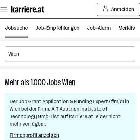
Zum
Anmelden
Seiteninhalt
springen
Jobsuche
Job-Empfehlungen
Job-Alarm
Merkliste
Mehr als 1.000
Jobs
Wien
Mehr
als
1.000
Der Job
Grant Application & Funding Expert (f/m/d)
in
Jobs
Wien
bei der Firma
AIT Austrian Institute of
in
Technology GmbH
ist auf karriere.at leider nicht
Wien
mehr verfügbar.
Firmenprofil anzeigen