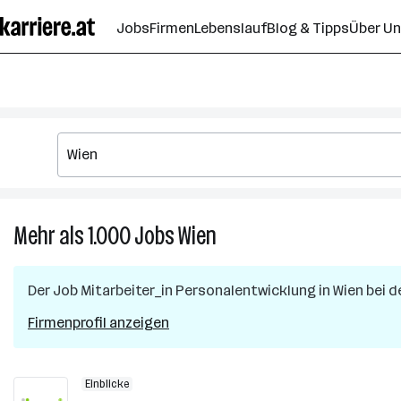
Zum
Jobs
Firmen
Lebenslauf
Blog & Tipps
Über U
Seiteninhalt
springen
Mehr als 1.000
Jobs
Wien
Mehr
als
1.000
Der Job
Mitarbeiter_in Personalentwicklung
in
Wien
bei d
Jobs
in
Firmenprofil anzeigen
Wien
Einblicke