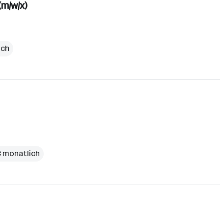
(m/w/x)
ich
€ monatlich