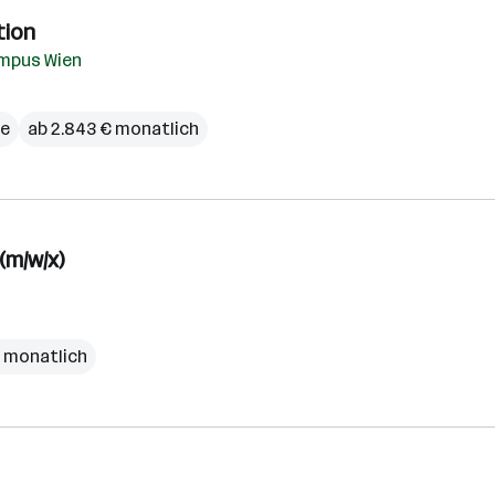
tion
mpus Wien
ce
ab 2.843 € monatlich
(m/w/x)
€ monatlich