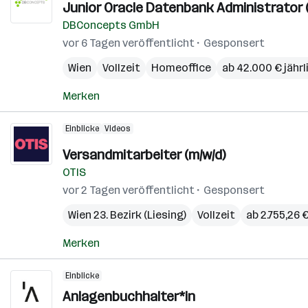
Junior Oracle Datenbank Administrator 
DBConcepts GmbH
vor 6 Tagen veröffentlicht
Gesponsert
Wien
Vollzeit
Homeoffice
ab 42.000 € jährl
Merken
Einblicke
Videos
Versandmitarbeiter (m/w/d)
OTIS
vor 2 Tagen veröffentlicht
Gesponsert
Wien 23. Bezirk (Liesing)
Vollzeit
ab 2.755,26 
Merken
Einblicke
Anlagenbuchhalter*in