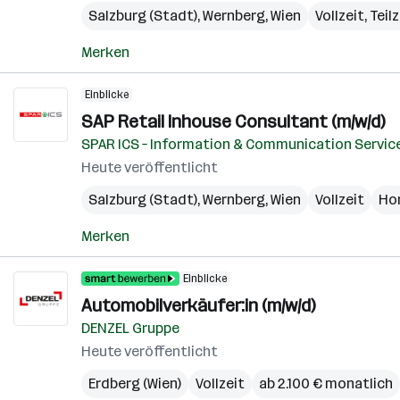
Salzburg (Stadt)
,
Wernberg
,
Wien
Vollzeit, Teil
Merken
Einblicke
SAP Retail Inhouse Consultant (m/w/d)
SPAR ICS – Information & Communication Servic
Heute veröffentlicht
Salzburg (Stadt)
,
Wernberg
,
Wien
Vollzeit
Ho
Merken
Einblicke
Automobilverkäufer:in (m/w/d)
DENZEL Gruppe
Heute veröffentlicht
Erdberg (Wien)
Vollzeit
ab 2.100 € monatlich