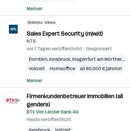
Merken
Einblicke
Videos
Sales Expert Security (m/w/d)
NTS
vor 7 Tagen veröffentlicht
Gesponsert
Dornbirn
,
Innsbruck
,
Klagenfurt am Wörthersee
Vollzeit
Homeoffice
ab 80.000 € jährlich
Merken
Firmenkundenbetreuer Immobilien (all
genders)
BTV Vier Länder Bank AG
Heute veröffentlicht
Innsbruck
Vollzeit