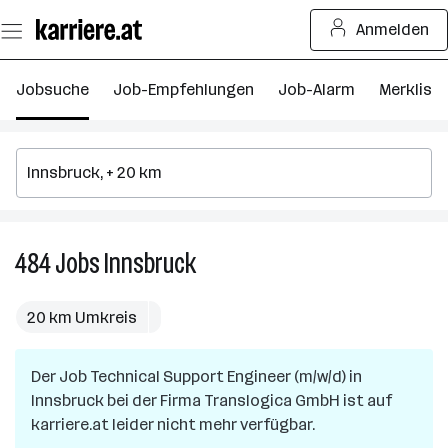
Zum
Anmelden
Seiteninhalt
springen
Jobsuche
Job-Empfehlungen
Job-Alarm
Merkliste
484
Jobs
Innsbruck
484
Jobs
in
20 km Umkreis
Innsbruck
Der Job
Technical Support Engineer (m/w/d)
in
Innsbruck
bei der Firma
Translogica GmbH
ist auf
karriere.at leider nicht mehr verfügbar.