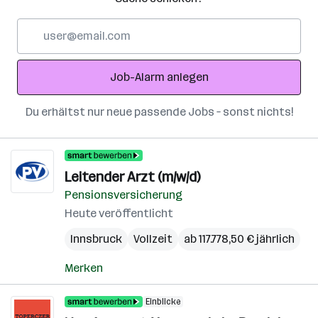
E-
Mail-
Adresse
Job-Alarm anlegen
Du erhältst nur neue passende Jobs – sonst nichts!
Leitender Arzt (m/w/d)
Pensionsversicherung
Heute veröffentlicht
Innsbruck
Vollzeit
ab 117.778,50 € jährlich
Merken
Einblicke