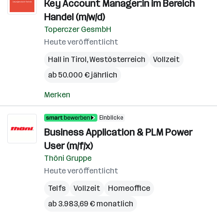
Key Account Manager:in im Bereich
Handel (m/w/d)
Toperczer GesmbH
Heute veröffentlicht
Hall in Tirol
,
Westösterreich
Vollzeit
ab 50.000 € jährlich
Merken
Einblicke
Business Application & PLM Power
User (m/f/x)
Thöni Gruppe
Heute veröffentlicht
Telfs
Vollzeit
Homeoffice
ab 3.983,69 € monatlich