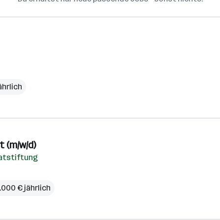
ährlich
 (m/w/d)
vatstiftung
.000 € jährlich