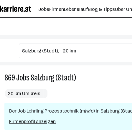
Zum
Jobs
Firmen
Lebenslauf
Blog & Tipps
Über U
Seiteninhalt
springen
869
Jobs
Salzburg (Stadt)
869
Jobs
in
20 km Umkreis
Salzburg
(Stadt)
Der Job
Lehrling Prozesstechnik (m/w/d)
in
Salzburg (Stad
Firmenprofil anzeigen