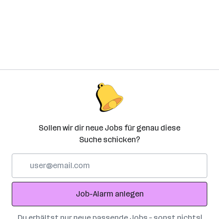
Sollen wir dir neue Jobs für genau diese
Suche schicken?
E-
Mail-
Adresse
Job-Alarm anlegen
Du erhältst nur neue passende Jobs – sonst nichts!