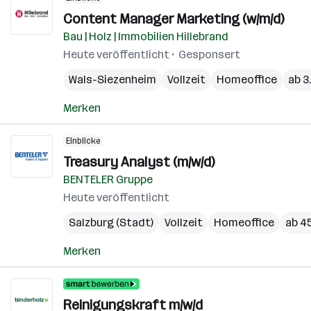
Content Manager Marketing (w/m/d)
Bau | Holz | Immobilien Hillebrand
Heute veröffentlicht
Gesponsert
Wals-Siezenheim
Vollzeit
Homeoffice
ab 3
Merken
Einblicke
Treasury Analyst (m/w/d)
BENTELER Gruppe
Heute veröffentlicht
Salzburg (Stadt)
Vollzeit
Homeoffice
ab 45
Merken
Reinigungskraft m/w/d