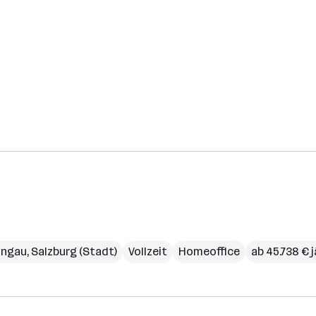
ongau
,
Salzburg (Stadt)
Vollzeit
Homeoffice
ab 45.738 € j