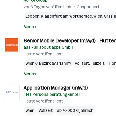
AUTO1 Group
vor 6 Tagen veröffentlicht
Gesponsert
Leoben
,
Klagenfurt am Wörthersee
,
Wien
,
Graz
,
Merken
Senior Mobile Developer (m/w/d) - Flutte
aaa - all about apps GmbH
Heute veröffentlicht
Wien 6. Bezirk (Mariahilf)
Vollzeit, Teilzeit
Hom
Merken
Application Manager (m/w/d)
TNT Personalberatung GmbH
Heute veröffentlicht
Wien
Vollzeit
ab 70.000 € jährlich