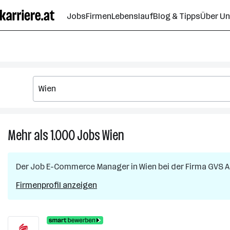
Zum
Jobs
Firmen
Lebenslauf
Blog & Tipps
Über U
Seiteninhalt
springen
Mehr als 1.000
Jobs
Wien
Mehr
als
1.000
Der Job
E-Commerce Manager
in
Wien
bei der Firma
GVS Au
Jobs
in
Firmenprofil anzeigen
Wien