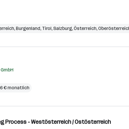
erreich
,
Burgenland
,
Tirol
,
Salzburg
,
Österreich
,
Oberösterreic
k GmbH
46 € monatlich
g Process - Westösterreich / Ostösterreich