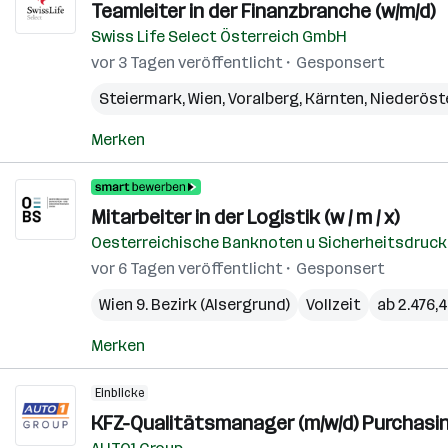
Teamleiter in der Finanzbranche (w/m/d)
Swiss Life Select Österreich GmbH
vor 3 Tagen veröffentlicht
Gesponsert
Steiermark
,
Wien
,
Voralberg
,
Kärnten
,
Niederöst
Merken
Mitarbeiter in der Logistik (w / m / x)
Oesterreichische Banknoten u Sicherheitsdruc
vor 6 Tagen veröffentlicht
Gesponsert
Wien 9. Bezirk (Alsergrund)
Vollzeit
ab 2.476,
Merken
Einblicke
KFZ-Qualitätsmanager (m/w/d) Purchasin