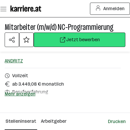
Zum
Anmelden
Seiteninhalt
springen
Mitarbeiter (m/w/d) NC-Programmierung
Jetzt bewerben
ANDRITZ
Vollzeit
ab 3.449,08 € monatlich
Berufserfahrung
Mehr anzeigen
Homeoffice möglich
Weiz
Stelleninserat
Arbeitgeber
Drucken
Über das Unternehmen