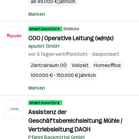
ab 46.000 € jährlich
Merken
Einblicke
COO / Operative Leitung (w/m/x)
epunkt GmbH
vor 3 Tagen veröffentlicht
Gesponsert
Zentralraum OÖ
Vollzeit
Homeoffice
100.000 € – 150.000 € jährlich
Merken
Assistenz der
Geschäftsbereichsleitung Mühle /
Vertriebsleitung DACH
Pfahnl Backmittel GmbH