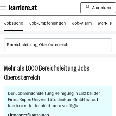
Zum
Anmelden
Seiteninhalt
springen
Jobsuche
Job-Empfehlungen
Job-Alarm
Merkliste
Mehr als 1.000
Bereichsleitung
Jobs
M
al
Oberösterreich
1.
Be
J
Der Job
Bereichsleitung Reinigung
in
Linz
bei der
in
Firma
Kepler Universitätsklinikum GmbH
ist auf
O
karriere.at leider nicht mehr verfügbar.
Firmenprofil anzeigen