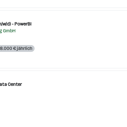
/w/d) - PowerBI
ng GmbH
8.000 € jährlich
Data Center