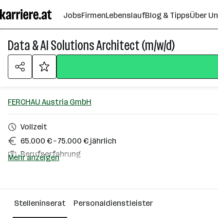
Zum
Jobs
Firmen
Lebenslauf
Blog & Tipps
Über U
Seiteninhalt
springen
Data & AI Solutions Architect (m/w/d)
FERCHAU Austria GmbH
Vollzeit
65.000 € – 75.000 € jährlich
Berufserfahrung
Mehr anzeigen
Sankt Veit an der Glan
Über das Unternehmen
Stelleninserat
Personaldienstleister
Wien