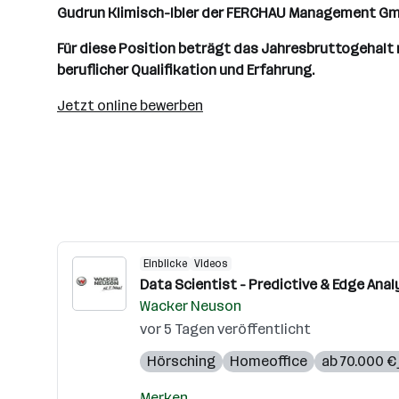
Gudrun Klimisch-Ibler der FERCHAU Management GmbH
Für diese Position beträgt das Jahresbruttogehalt 
beruflicher Qualifikation und Erfahrung.
Jetzt online bewerben
Einblicke
Videos
Data Scientist - Predictive & Edge Anal
Wacker Neuson
vor 5 Tagen veröffentlicht
Hörsching
Homeoffice
ab 70.000 € 
Merken