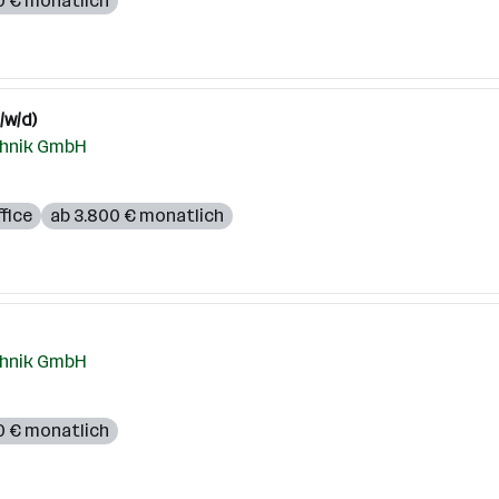
0 € monatlich
/w/d)
chnik GmbH
fice
ab 3.800 € monatlich
chnik GmbH
0 € monatlich