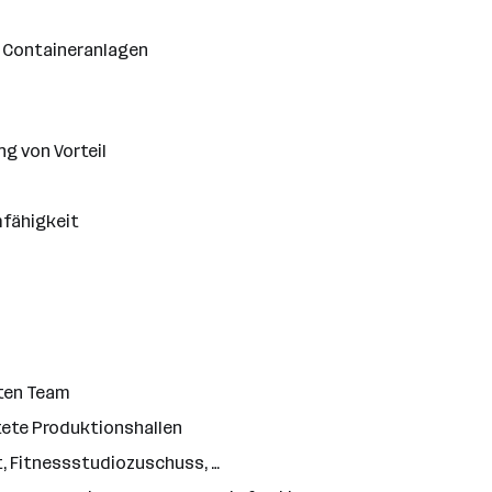
 Containeranlagen
g von Vorteil
mfähigkeit
rten Team
ete Produktionshallen
t, Fitnessstudiozuschuss, …