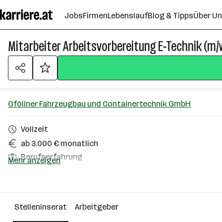
Zum
Jobs
Firmen
Lebenslauf
Blog & Tipps
Über U
Seiteninhalt
springen
Mitarbeiter Arbeitsvorbereitung E-Technik (m/
Gföllner Fahrzeugbau und Containertechnik GmbH
Vollzeit
ab 3.000 € monatlich
Berufserfahrung
Mehr anzeigen
St. Georgen bei Grieskirchen
Über das Unternehmen
Stelleninserat
Arbeitgeber
501 - 2500 Mitarbeiter*innen