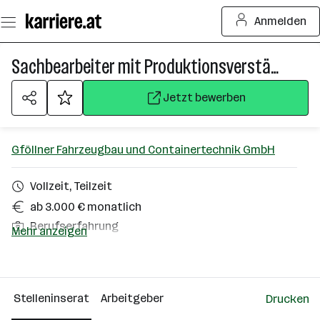
Zum
Anmelden
Seiteninhalt
springen
Sachbearbeiter mit Produktionsverständnis (m/w/d)
Jetzt bewerben
Gföllner Fahrzeugbau und Containertechnik GmbH
Vollzeit, Teilzeit
ab 3.000 € monatlich
Berufserfahrung
Mehr anzeigen
Homeoffice möglich
St. Georgen bei Grieskirchen
Stelleninserat
Arbeitgeber
Drucken
Über das Unternehmen