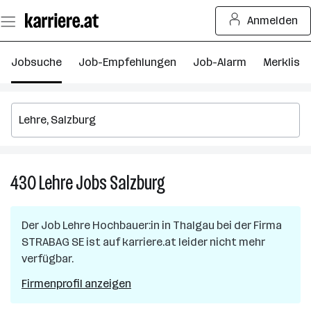
Zum
Anmelden
Seiteninhalt
springen
Jobsuche
Job-Empfehlungen
Job-Alarm
Merkliste
430
Lehre
Jobs
Salzburg
430
Lehre
Jobs
Der Job
Lehre Hochbauer:in
in
Thalgau
bei der Firma
in
STRABAG SE
ist auf karriere.at leider nicht mehr
Salzburg
verfügbar.
Firmenprofil anzeigen