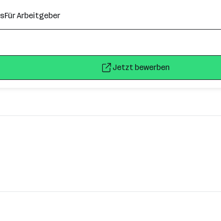
ns
Für Arbeitgeber
Jetzt bewerben
irk), Stockerau