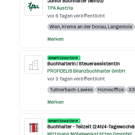
Junior Buchhalter (w/m/d)
TPA Austria
vor 6 Tagen veröffentlicht
Wien
,
Krems an der Donau
,
Langenlois
Merken
BuchhalterIn / SteuerassistentIn
PROFIDELIS Bilanzbuchhalter GmbH
vor 3 Tagen veröffentlicht
Tullnerbach-Lawies
Homeoffice
3.
Merken
Buchhalter – Teilzeit (24h/4-Tagewoch
Wittmann Möbelwerkstätten GesmbH