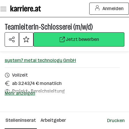
Zum
Anmelden
Seiteninhalt
springen
TeamleiterIn-Schlosserei (m/w/d)
Jetzt bewerben
system7 metal technology GmbH
Vollzeit
ab 3.243,74 € monatlich
Projekt-, Bereichsleitung
Mehr anzeigen
Laakirchen
Über das Unternehmen
Stelleninserat
Arbeitgeber
Drucken
51 - 100 Mitarbeiter*innen