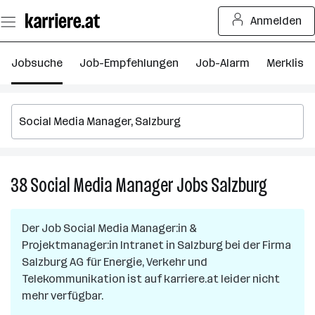
Zum
Anmelden
Seiteninhalt
springen
Jobsuche
Job-Empfehlungen
Job-Alarm
Merkliste
38
Social Media Manager
Jobs
Salzburg
38
Social
Media
Der Job
Social Media Manager:in &
Manager
Projektmanager:in Intranet
in
Salzburg
bei der Firma
Jobs
Salzburg AG für Energie, Verkehr und
in
Telekommunikation
ist auf karriere.at leider nicht
Salzburg
mehr verfügbar.