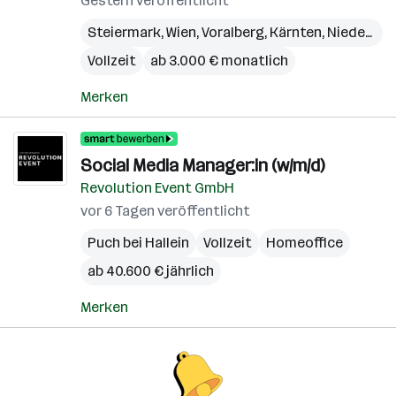
Gestern veröffentlicht
Steiermark
,
Wien
,
Voralberg
,
Kärnten
,
Niederösterreich
Vollzeit
ab 3.000 € monatlich
Merken
Social Media Manager:in (w/m/d)
Revolution Event GmbH
vor 6 Tagen veröffentlicht
Puch bei Hallein
Vollzeit
Homeoffice
ab 40.600 € jährlich
Merken