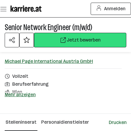
Zum
Anmelden
Seiteninhalt
springen
Senior Network Engineer (m/w/d)
Jetzt bewerben
Michael Page International Austria GmbH
Vollzeit
Berufserfahrung
Wien
Mehr anzeigen
Über das Unternehmen
Wien
Stelleninserat
Personaldienstleister
Drucken