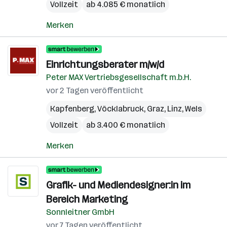
Vollzeit
ab 4.085 € monatlich
Merken
Einrichtungsberater m/w/d
Peter MAX Vertriebsgesellschaft m.b.H.
vor 2 Tagen veröffentlicht
Kapfenberg
,
Vöcklabruck
,
Graz
,
Linz
,
Wels
Vollzeit
ab 3.400 € monatlich
Merken
Grafik- und Mediendesigner:in im
Bereich Marketing
Sonnleitner GmbH
vor 7 Tagen veröffentlicht