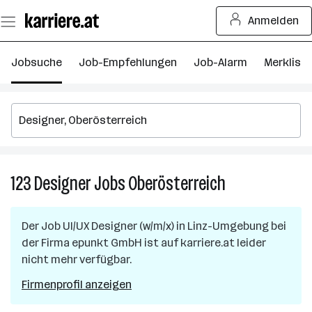
Zum
Anmelden
Seiteninhalt
springen
Jobsuche
Job-Empfehlungen
Job-Alarm
Merkliste
123
Designer
Jobs
Oberösterreich
123
Designer
Jobs
Der Job
UI/UX Designer (w/m/x)
in
Linz-Umgebung
bei
in
der Firma
epunkt GmbH
ist auf karriere.at leider
Oberösterreich
nicht mehr verfügbar.
Firmenprofil anzeigen