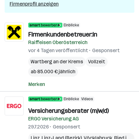
Firmenprofil anzeigen
Einblicke
Firmenkundenbetreuer:in
Raiffeisen Oberösterreich
vor 4 Tagen veröffentlicht
Gesponsert
Wartberg an der Krems
Vollzeit
ab 85.000 € jährlich
Merken
Einblicke
Videos
Versicherungsberater (m/w/d)
ERGO Versicherung AG
29.7.2026
Gesponsert
Linz
,
Linz-Land (Bezirk)
,
Vöcklabruck
,
Ried im Innkreis