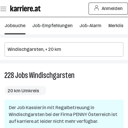
Zum
Anmelden
Seiteninhalt
springen
Jobsuche
Job-Empfehlungen
Job-Alarm
Merkliste
228
Jobs
Windischgarsten
228
Jobs
in
20 km Umkreis
Windischgarsten
Der Job
Kassier:in mit Regalbetreuung
in
Windischgarsten
bei der Firma
PENNY Österreich
ist
auf karriere.at leider nicht mehr verfügbar.