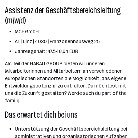
Linz
Assistenz der Geschäftsbereichsleitung
(m/w/d)
MCE GmbH
AT | Linz | 4030 | Franzosenhausweg 25
Jahresgehalt: 47.546,94 EUR
Als Teil der HABAU GROUP bieten wir unseren
Mitarbeiterinnen und Mitarbeitern an verschiedenen
europäischen Standorten die Möglichkeit, das eigene
Entwicklungspotenzial zu entfalten. Du möchtest mit
uns die Zukunft gestalten? Werde auch du part of the
family!
Das erwartet dich bei uns
Unterstützung der Geschäftsbereichsleitung bei
administrativen und organisatorischen Aufgaben