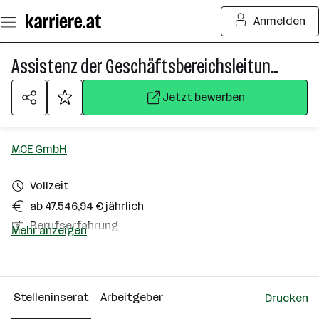
Zum
Anmelden
Seiteninhalt
springen
Assistenz der Geschäftsbereichsleitung (m/w/d)
Jetzt bewerben
MCE GmbH
Vollzeit
ab 47.546,94 € jährlich
Berufserfahrung
Mehr anzeigen
Linz
Über das Unternehmen
Stelleninserat
Arbeitgeber
Drucken
101 - 500 Mitarbeiter*innen