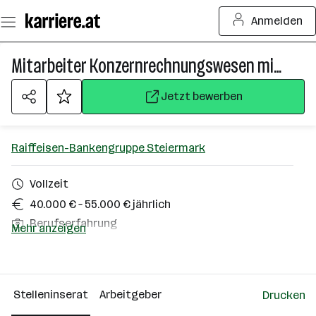
Zum
Anmelden
Seiteninhalt
springen
Mitarbeiter Konzernrechnungswesen mit hoher IT-Affinität (m/w/d)
Jetzt bewerben
Raiffeisen-Bankengruppe Steiermark
Vollzeit
40.000 € – 55.000 € jährlich
Berufserfahrung
Mehr anzeigen
Homeoffice möglich
Raaba
Stelleninserat
Arbeitgeber
Drucken
Über das Unternehmen