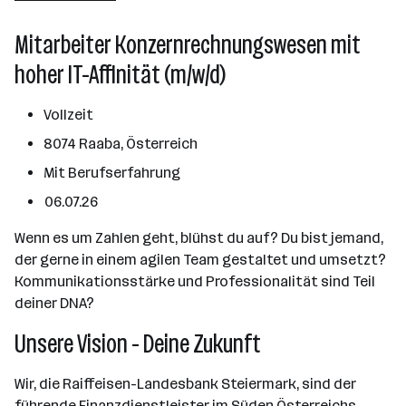
2501 - 10000 Mitarbeiter*innen
Mitarbeiter Konzernrechnungswesen mit
Graz
hoher IT-Affinität (m/w/d)
Vollzeit
8074 Raaba, Österreich
Mit Berufserfahrung
06.07.26
Wenn es um Zahlen geht, blühst du auf? Du bist jemand,
der gerne in einem agilen Team gestaltet und umsetzt?
Kommunikationsstärke und Professionalität sind Teil
deiner DNA?
Unsere Vision - Deine Zukunft
Wir, die Raiffeisen-Landesbank Steiermark, sind der
führende Finanzdienstleister im Süden Österreichs.