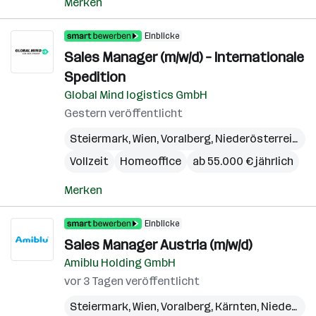
Merken
Einblicke
Sales Manager (m/w/d) – Internationale
Spedition
Global Mind logistics GmbH
Gestern veröffentlicht
Steiermark
,
Wien
,
Voralberg
,
Niederösterreich
,
B
Vollzeit
Homeoffice
ab 55.000 € jährlich
Merken
Einblicke
Sales Manager Austria (m/w/d)
Amiblu Holding GmbH
vor 3 Tagen veröffentlicht
Steiermark
,
Wien
,
Voralberg
,
Kärnten
,
Niederösterreich