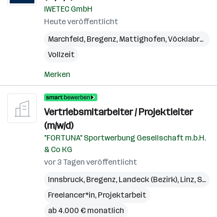
IWETEC GmbH
Heute veröffentlicht
Marchfeld
,
Bregenz
,
Mattighofen
,
Vöcklabruck
,
Vollzeit
Merken
Vertriebsmitarbeiter / Projektleiter
(m/w/d)
"FORTUNA" Sportwerbung Gesellschaft m.b.H.
& Co KG
vor 3 Tagen veröffentlicht
Innsbruck
,
Bregenz
,
Landeck (Bezirk)
,
Linz
,
St. Pölten
Freelancer*in, Projektarbeit
ab 4.000 € monatlich