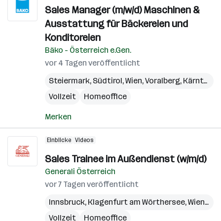
Sales Manager (m/w/d) Maschinen &
Ausstattung für Bäckereien und
Konditoreien
Bäko - Österreich e.Gen.
vor 4 Tagen veröffentlicht
Steiermark
,
Südtirol
,
Wien
,
Voralberg
,
Kärnten
,
N
Vollzeit
Homeoffice
Merken
Einblicke
Videos
Sales Trainee im Außendienst (w/m/d)
Generali Österreich
vor 7 Tagen veröffentlicht
Innsbruck
,
Klagenfurt am Wörthersee
,
Wien
,
Bre
Vollzeit
Homeoffice