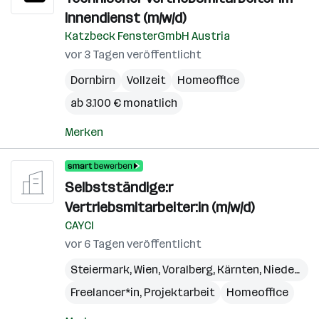
Innendienst (m/w/d)
Katzbeck FensterGmbH Austria
vor 3 Tagen veröffentlicht
Dornbirn
Vollzeit
Homeoffice
ab 3.100 € monatlich
Merken
Selbstständige:r
Vertriebsmitarbeiter:in (m/w/d)
CAYCI
vor 6 Tagen veröffentlicht
Steiermark
,
Wien
,
Voralberg
,
Kärnten
,
Niederösterreich
Freelancer*in, Projektarbeit
Homeoffice