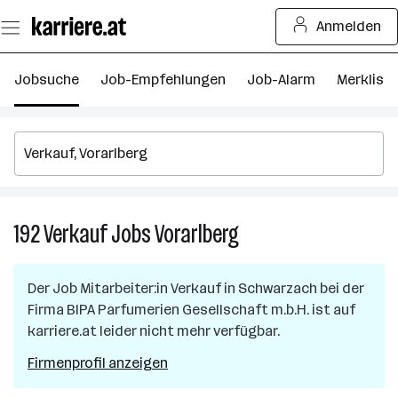
Zum
Anmelden
Seiteninhalt
springen
Jobsuche
Job-Empfehlungen
Job-Alarm
Merkliste
192
Verkauf
Jobs
Vorarlberg
192
Verkauf
Jobs
Der Job
Mitarbeiter:in Verkauf
in
Schwarzach
bei der
in
Firma
BIPA Parfumerien Gesellschaft m.b.H.
ist auf
Vorarlberg
karriere.at leider nicht mehr verfügbar.
Firmenprofil anzeigen