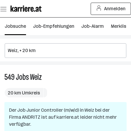
Zum
Anmelden
Seiteninhalt
springen
Jobsuche
Job-Empfehlungen
Job-Alarm
Merkliste
549
Jobs
Weiz
549
Jobs
in
20 km Umkreis
Weiz
Der Job
Junior Controller (m/w/d)
in
Weiz
bei der
Firma
ANDRITZ
ist auf karriere.at leider nicht mehr
verfügbar.