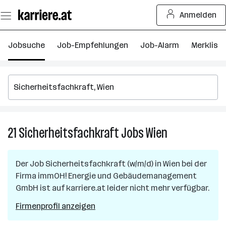
Zum
Anmelden
Seiteninhalt
springen
Jobsuche
Job-Empfehlungen
Job-Alarm
Merkliste
21
Sicherheitsfachkraft
Jobs
Wien
21
Sicherheitsfac
Jobs
Der Job
Sicherheitsfachkraft (w/m/d)
in
Wien
bei der
in
Firma
immOH! Energie und Gebäudemanagement
Wien
GmbH
ist auf karriere.at leider nicht mehr verfügbar.
Firmenprofil anzeigen