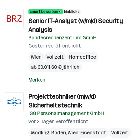
Einblicke
Senior IT-Analyst (w/m/d) Security
Analysis
Bundesrechenzentrum GmbH
Gestern veröffentlicht
Wien
Vollzeit
Homeoffice
ab 69.011,60 € jährlich
Merken
Projekttechniker (m/w/d)
Sicherheitstechnik
ISG Personalmanagement GmbH
vor 2 Tagen veröffentlicht
Mödling
,
Baden
,
Wien
,
Eisenstadt
Vollzeit