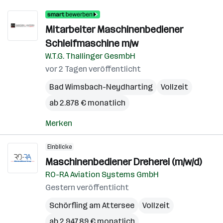
Mitarbeiter Maschinenbediener
Schleifmaschine m/w
W.T.G. Thallinger GesmbH
vor 2 Tagen veröffentlicht
Bad Wimsbach-Neydharting
Vollzeit
ab 2.878 € monatlich
Merken
Einblicke
Maschinenbediener Dreherei (m/w/d)
RO-RA Aviation Systems GmbH
Gestern veröffentlicht
Schörfling am Attersee
Vollzeit
ab 2.947,89 € monatlich