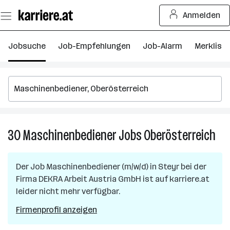
Zum
Anmelden
Seiteninhalt
springen
Jobsuche
Job-Empfehlungen
Job-Alarm
Merkliste
30
Maschinenbediener
Jobs
Oberösterreich
30
Mas
Job
Der Job
Maschinenbediener (m/w/d)
in
Steyr
bei der
in
Firma
DEKRA Arbeit Austria GmbH
ist auf karriere.at
Obe
leider nicht mehr verfügbar.
Firmenprofil anzeigen