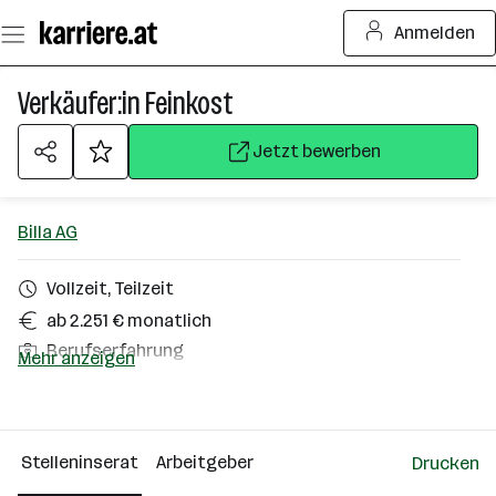
Zum
Anmelden
Seiteninhalt
springen
Verkäufer:in Feinkost
Jetzt bewerben
Billa AG
Vollzeit, Teilzeit
ab 2.251 € monatlich
Berufserfahrung
Mehr anzeigen
Lamprechtshausen
Über das Unternehmen
Stelleninserat
Arbeitgeber
Drucken
10000+ Mitarbeiter*innen