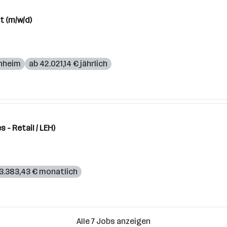
t (m/w/d)
hheim
ab 42.021,14 € jährlich
- Retail / LEH)
3.383,43 € monatlich
Alle 7 Jobs anzeigen