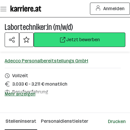
Zum
Anmelden
Seiteninhalt
springen
Labortechniker:in (m/w/d)
Jetzt bewerben
Adecco Personalbereitstellungs GmbH
Vollzeit
3.033 € – 3.211 € monatlich
Berufserfahrung
Mehr anzeigen
Ruprechtshofen
Über das Unternehmen
Stelleninserat
Personaldienstleister
Drucken
Wien