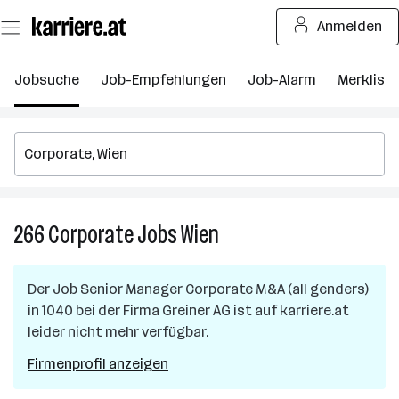
Zum
Anmelden
Seiteninhalt
springen
Jobsuche
Job-Empfehlungen
Job-Alarm
Merkliste
266
Corporate
Jobs
Wien
266
Corporate
Jobs
Der Job
Senior Manager Corporate M&A (all genders)
in
in
1040
bei der Firma
Greiner AG
ist auf karriere.at
Wien
leider nicht mehr verfügbar.
Firmenprofil anzeigen