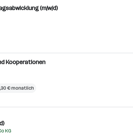
ragsabwicklung (m/w/d)
und Kooperationen
2,30 € monatlich
d)
Co KG