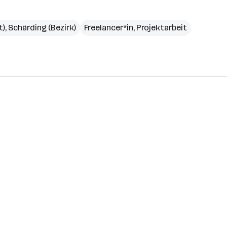
t)
,
Schärding (Bezirk)
Freelancer*in, Projektarbeit