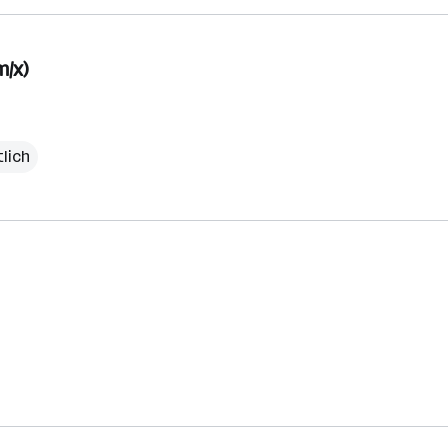
/x)
lich