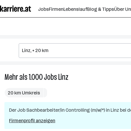
Zum
Jobs
Firmen
Lebenslauf
Blog & Tipps
Über U
Seiteninhalt
springen
Mehr als 1.000
Jobs
Linz
Mehr
als
1.000
20 km Umkreis
Jobs
in
Der Job
Sachbearbeiter/in Controlling (m/w/*)
Linz
in
Linz
bei d
Firmenprofil anzeigen