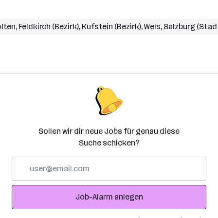
ölten
,
Feldkirch (Bezirk)
,
Kufstein (Bezirk)
,
Wels
,
Salzburg (Stad
Sollen wir dir neue Jobs für genau diese
Suche schicken?
E-
Mail-
Adresse
Job-Alarm anlegen