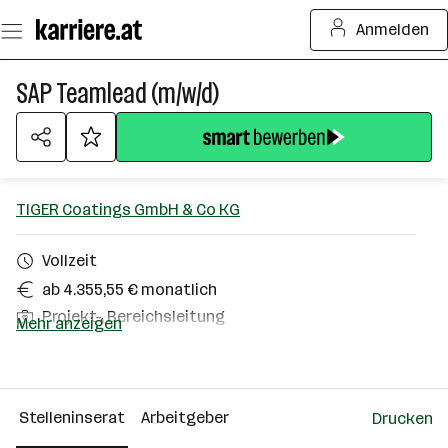
Zum
Anmelden
Seiteninhalt
springen
SAP Teamlead (m/w/d)
TIGER Coatings GmbH & Co KG
Vollzeit
ab 4.355,55 € monatlich
Projekt-, Bereichsleitung
Mehr anzeigen
Wels
Über das Unternehmen
Stelleninserat
Arbeitgeber
Drucken
501+ Mitarbeiter*innen