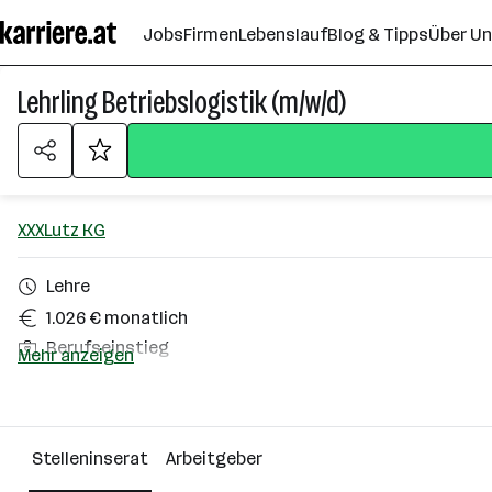
Zum
Jobs
Firmen
Lebenslauf
Blog & Tipps
Über U
Seiteninhalt
springen
Lehrling Betriebslogistik (m/w/d)
XXXLutz KG
Lehre
1.026 € monatlich
Berufseinstieg
Mehr anzeigen
Ried
Über das Unternehmen
Stelleninserat
Arbeitgeber
10000+ Mitarbeiter*innen