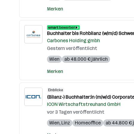
Merken
Buchhalter bis Rohbilanz (w/m/d) Schw
Carbones Holding gmbh
Gestern veröffentlicht
Wien
ab 48.000 € jährlich
Merken
Einblicke
(Bilanz-) Buchhalter:in (m/w/d) Corporat
ICON Wirtschaftstreuhand GmbH
vor 3 Tagen veröffentlicht
Wien
,
Linz
Homeoffice
ab 44.800 € j