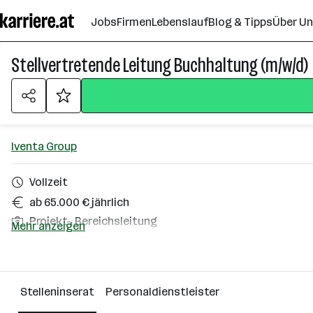
Zum
Jobs
Firmen
Lebenslauf
Blog & Tipps
Über U
Seiteninhalt
springen
Stellvertretende Leitung Buchhaltung (m/w/d)
Iventa Group
Vollzeit
ab 65.000 € jährlich
Projekt-, Bereichsleitung
Mehr anzeigen
Wien
Über das Unternehmen
Stelleninserat
Personaldienstleister
Wien