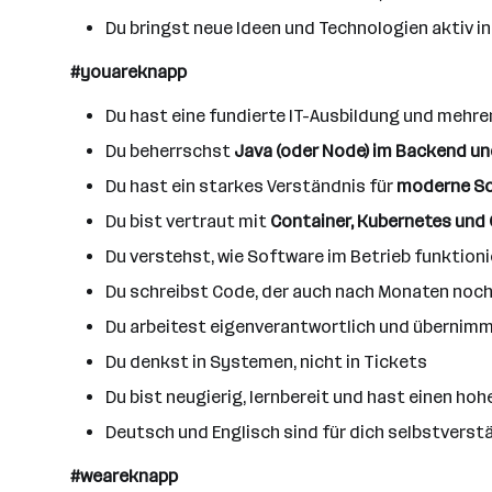
Du bringst neue Ideen und Technologien aktiv i
#youareknapp
Du hast eine fundierte IT-Ausbildung und mehre
Du beherrschst
Java (oder Node) im Backend un
Du hast ein starkes Verständnis für
moderne So
Du bist vertraut mit
Container, Kubernetes un
Du verstehst, wie Software im Betrieb funktioni
Du schreibst Code, der auch nach Monaten noch v
Du arbeitest eigenverantwortlich und übernim
Du denkst in Systemen, nicht in Tickets
Du bist neugierig, lernbereit und hast einen ho
Deutsch und Englisch sind für dich selbstverst
#weareknapp