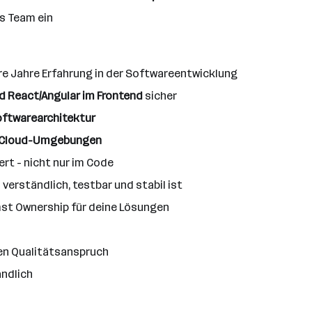
ns Team ein
re Jahre Erfahrung in der Softwareentwicklung
d React/Angular im Frontend
sicher
ftwarearchitektur
d Cloud-Umgebungen
ert - nicht nur im Code
erständlich, testbar und stabil ist
mst Ownership für deine Lösungen
hen Qualitätsanspruch
ändlich