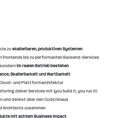
kte zu
skalierbaren, produktiven Systemen
n Frontends bis zu performanten Backend-Services
, sondern
im realen Betrieb bestehen
nce, Skalierbarkeit und Wartbarkeit
 Cloud- und Plattformarchitektur
oring deiner Services mit (you build it, you run it)
in und denkst über den Code hinaus
und Architects zusammen
dukte mit echtem Business Impact