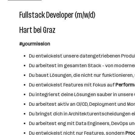
Hart bei Graz
Fullstack Developer (m/w/d)
Hart bei Graz
#yourmission
Du entwickelst unsere datengetriebenen Produ
Du arbeitest im gesamten Stack - von moderne
Du baust Lösungen, die nicht nur funktionieren
Du entwickelst Features mit Fokus auf
Performa
Du integrierst deine Lösungen sauber in unsere
Du arbeitest aktiv an CI/CD, Deployment und Monit
Du bringst dich in Architekturentscheidungen e
Du arbeitest eng mit Data Engineers, DevOps 
Du entwickelst nicht nur Features, sondern
Pro