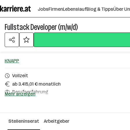
Zum
Jobs
Firmen
Lebenslauf
Blog & Tipps
Über U
Seiteninhalt
springen
Fullstack Developer (m/w/d)
KNAPP
Vollzeit
ab 3.415,01 € monatlich
Berufserfahrung
Mehr anzeigen
Hart bei Graz
Über das Unternehmen
Stelleninserat
Arbeitgeber
2501 - 10000 Mitarbeiter*innen