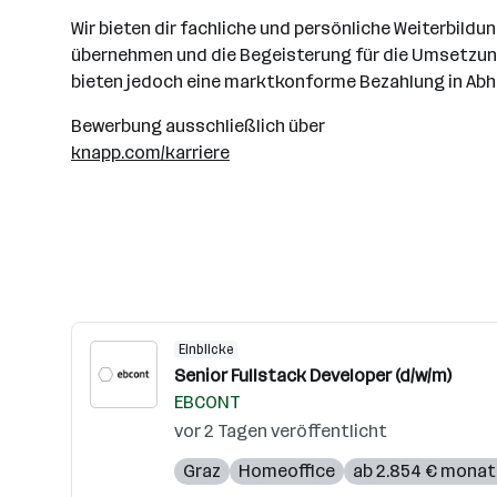
Wir bieten dir fachliche und persönliche Weiterbil
übernehmen und die Begeisterung für die Umsetzung v
bieten jedoch eine marktkonforme Bezahlung in Abhä
Bewerbung ausschließlich über
knapp.com/karriere
Einblicke
Senior Fullstack Developer (d/w/m)
EBCONT
vor 2 Tagen veröffentlicht
Graz
Homeoffice
ab 2.854 € monat