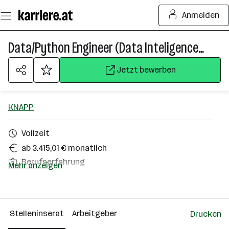
Zum
Anmelden
Seiteninhalt
springen
Data/Python Engineer (Data Inteligence Development) (m/w/d)
Jetzt bewerben
KNAPP
Vollzeit
ab 3.415,01 € monatlich
Berufserfahrung
Mehr anzeigen
Hart bei Graz
Über das Unternehmen
Stelleninserat
Arbeitgeber
Drucken
2501 - 10000 Mitarbeiter*innen