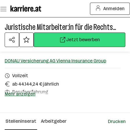
Zum
Anmelden
Seiteninhalt
springen
Juristische Mitarbeiter:in für die Rechtsschutzleistung
Jetzt bewerben
DONAU Versicherung AG Vienna Insurance Group
Vollzeit
ab 44.144,24 € jährlich
Berufserfahrung
Mehr anzeigen
Homeoffice möglich
Wien
Stelleninserat
Arbeitgeber
Drucken
Über das Unternehmen