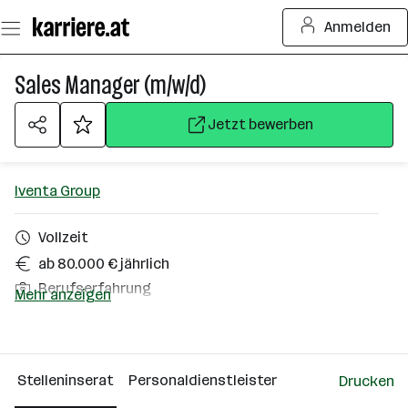
Zum
Anmelden
Seiteninhalt
springen
Sales Manager (m/w/d)
Jetzt bewerben
Iventa Group
Vollzeit
ab 80.000 € jährlich
Berufserfahrung
Mehr anzeigen
Homeoffice möglich
Zentralraum Oberösterreich
Stelleninserat
Personaldienstleister
Drucken
Über das Unternehmen