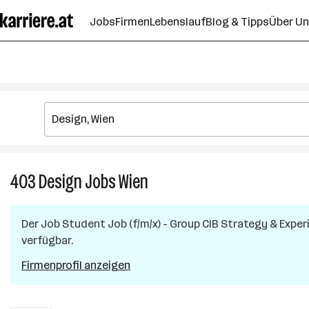
Zum
Jobs
Firmen
Lebenslauf
Blog & Tipps
Über U
Seiteninhalt
springen
403
Design
Jobs
Wien
403
Design
Jobs
Der Job
Student Job (f/m/x) - Group CIB Strategy & Exper
in
verfügbar.
Wien
Firmenprofil anzeigen