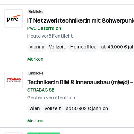
Einblicke
IT Netzwerktechniker:in mit Schwerpun
PwC Österreich
Heute veröffentlicht
Vienna
Vollzeit
Homeoffice
ab 49.000 € jäh
Merken
Einblicke
Techniker:in BIM & Innenausbau (m/w/d) –
STRABAG SE
Gestern veröffentlicht
Wien
Vollzeit
ab 50.302 € jährlich
Merken