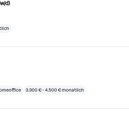
w/d)
lich
omeoffice
3.300 € – 4.500 € monatlich