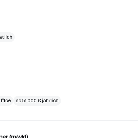
atlich
ffice
ab 51.000 € jährlich
er (m/w/d)