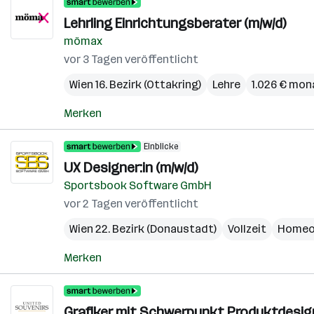
Lehrling Einrichtungsberater (m/w/d)
mömax
vor 3 Tagen veröffentlicht
Wien 16. Bezirk (Ottakring)
Lehre
1.026 € mon
Merken
Einblicke
UX Designer:in (m/w/d)
Sportsbook Software GmbH
vor 2 Tagen veröffentlicht
Wien 22. Bezirk (Donaustadt)
Vollzeit
Homeo
Merken
Grafiker mit Schwerpunkt Produktdesign