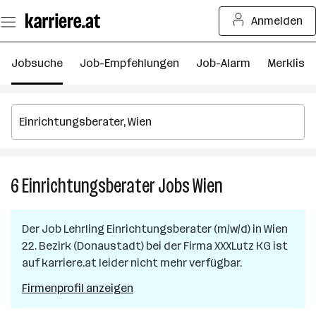
Zum
Anmelden
Seiteninhalt
springen
Jobsuche
Job-Empfehlungen
Job-Alarm
Merkliste
6
Einrichtungsberater
Jobs
Wien
6
Einrichtungsbera
Jobs
Der Job
Lehrling Einrichtungsberater (m/w/d)
in
Wien
in
22. Bezirk (Donaustadt)
bei der Firma
XXXLutz KG
ist
Wien
auf karriere.at leider nicht mehr verfügbar.
Firmenprofil anzeigen