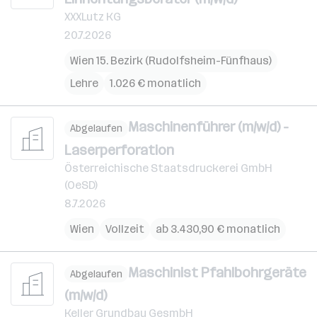
XXXLutz KG
20.7.2026
Wien 15. Bezirk (Rudolfsheim-Fünfhaus)
Lehre
1.026 € monatlich
Maschinenführer (m/w/d) -
Abgelaufen
Laserperforation
Österreichische Staatsdruckerei GmbH
(OeSD)
8.7.2026
Wien
Vollzeit
ab 3.430,90 € monatlich
Maschinist Pfahlbohrgeräte
Abgelaufen
(m/w/d)
Keller Grundbau GesmbH