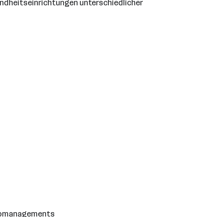
ndheitseinrichtungen unterschiedlicher
sikomanagements