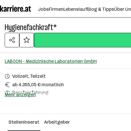
Zum
Jobs
Firmen
Lebenslauf
Blog & Tipps
Über U
Seiteninhalt
springen
Hygienefachkraft*
LABCON - Medizinische Laboratorien GmbH
Vollzeit, Teilzeit
ab 4.355,05 € monatlich
Berufserfahrung
Mehr anzeigen
1100 Wien
Über das Unternehmen
Stelleninserat
Arbeitgeber
Wien