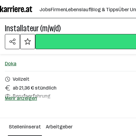
Zum
Jobs
Firmen
Lebenslauf
Blog & Tipps
Über U
Seiteninhalt
springen
Installateur (m/w/d)
Doka
Vollzeit
ab 21,36 € stündlich
Berufserfahrung
Mehr anzeigen
Homeoffice möglich
Amstetten
Stelleninserat
Arbeitgeber
Über das Unternehmen