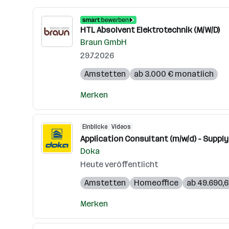
HTL Absolvent Elektrotechnik (M/W/D)
Braun GmbH
29.7.2026
Amstetten
ab 3.000 € monatlich
Merken
Einblicke
Videos
Application Consultant (m/w/d) - Supply
Doka
Heute veröffentlicht
Amstetten
Homeoffice
ab 49.690,6
Merken