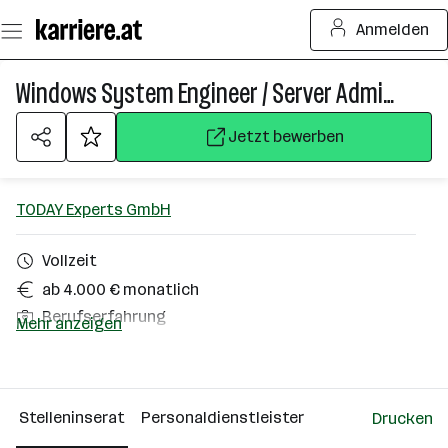
Zum
Anmelden
Seiteninhalt
springen
Windows System Engineer / Server Administrator (m/w/d)
Jetzt bewerben
TODAY Experts GmbH
Vollzeit
ab 4.000 € monatlich
Berufserfahrung
Mehr anzeigen
Homeoffice möglich
Linz
Stelleninserat
Personaldienstleister
Drucken
Über das Unternehmen