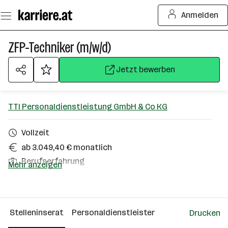
Zum
Anmelden
Seiteninhalt
springen
ZFP-Techniker (m/w/d)
Jetzt bewerben
TTI Personaldienstleistung GmbH & Co KG
Vollzeit
ab 3.049,40 € monatlich
Berufserfahrung
Mehr anzeigen
Liezen
Über das Unternehmen
Stelleninserat
Personaldienstleister
Drucken
St. Florian