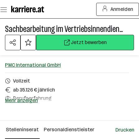
Zum
Anmelden
Seiteninhalt
springen
Sachbearbeitung im Vertriebsinnendienst (all genders) Österreich
Jetzt bewerben
PMC International GmbH
Vollzeit
ab 35.126 € jährlich
Berufserfahrung
Mehr anzeigen
Wien
Über das Unternehmen
Stelleninserat
Personaldienstleister
Drucken
Wien