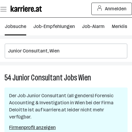
Zum
Anmelden
Seiteninhalt
springen
Jobsuche
Job-Empfehlungen
Job-Alarm
Merkliste
54
Junior Consultant
Jobs
Wien
54
Junior
Consultant
Der Job
Junior Consultant (all genders) Forensic
Jobs
Accounting & Investigation
in
Wien
bei der Firma
in
Deloitte
ist auf karriere.at leider nicht mehr
Wien
verfügbar.
Firmenprofil anzeigen