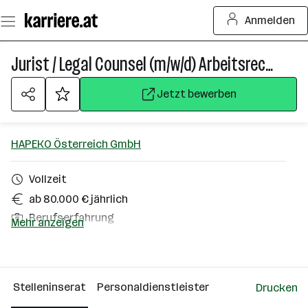
Zum
Anmelden
Seiteninhalt
springen
Jurist / Legal Counsel (m/w/d) Arbeitsrecht - internationales Umfeld
Jetzt bewerben
HAPEKO Österreich GmbH
Vollzeit
ab 80.000 € jährlich
Berufserfahrung
Mehr anzeigen
Wels, Linz, Ansfelden, Steyr, Enns
Über das Unternehmen
Stelleninserat
Personaldienstleister
Drucken
Salzburg