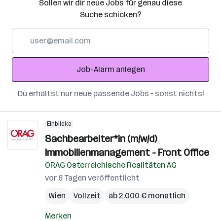
Sollen wir dir neue Jobs für genau diese
Suche schicken?
E-
Mail-
Adresse
Job-Alarm anlegen
Du erhältst nur neue passende Jobs – sonst nichts!
Einblicke
Sachbearbeiter*in (m/w/d)
Immobilienmanagement - Front Office
ÖRAG Österreichische Realitäten AG
vor 6 Tagen veröffentlicht
Wien
Vollzeit
ab 2.000 € monatlich
Merken