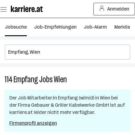
Zum
Anmelden
Seiteninhalt
springen
Jobsuche
Job-Empfehlungen
Job-Alarm
Merkliste
114
Empfang
Jobs
Wien
114
Empfang
Jobs
Der Job
Mitarbeiter:in Empfang (w/m/d)
in
Wien
bei
in
der Firma
Gebauer & Griller Kabelwerke GmbH
ist auf
Wien
karriere.at leider nicht mehr verfügbar.
Firmenprofil anzeigen