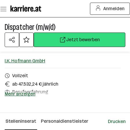
Zum
Anmelden
Seiteninhalt
springen
Dispatcher (m/w/d)
Jetzt bewerben
I.K. Hofmann GmbH
Vollzeit
ab 47.532,24 € jährlich
Berufserfahrung
Mehr anzeigen
Schwechat
Über das Unternehmen
Stelleninserat
Personaldienstleister
Drucken
St. Florian